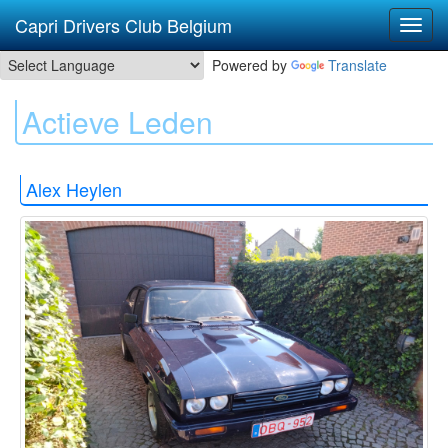
Capri Drivers Club Belgium
Powered by
Translate
Actieve Leden
Alex Heylen